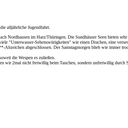
ie alljährliche Jugendfahrt.
nach Nordhausen im Harz/Thüringen. Die Sundhäuser Seen bieten sehr g
nd viele "Unterwasser-Sehenswürigkeiten" wie einen Drachen, eine verse
**-Abzeichen abgeschlossen. Der Samstagmorgen blieb wie immer troc
soweit die Wespen es zuließen.
ren wir 2mal nicht freiwillig beim Tauchen, sondern unfreiwillig dur