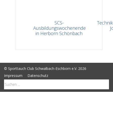
SCS-
Technik
Ausbildungswochenende
J
in Herborn Schönbach
© Sporttauch Club Schwalbach-Eschborn e.V. 2026
Impressum
Datenschutz