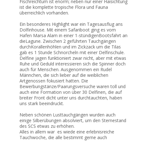
Fischreichtum ist enorm; neben nur einer Haisichtung
ist die komplette tropische Flora und Fauna
überreichlich vorhanden.
Ein besonderes Highlight war ein Tagesausflug ans
Dolfinhouse. Mit einem Safariboot ging es vom
Hafen Marsa Alam in einer 1-stündigenBootsfahrt an
dieLagune. Zwischen 2 geführten Tauchgängen
durchKorallenhöhlen und im Zickzack um die Tilas
gab es 1 Stunde Schnorcheln mit einer Delfinschule.
Delfine jagen funktioniert zwar nicht, aber mit etwas
Ruhe und Geduld interessieren sich die Spinner doch
auch für Menschen. Ausgenommen ein Rudel
Männchen, die sich lieber auf die weiblichen
Artgenossen fokusiert hatten. Die
Bewerbungstänze/Paarungsversuche waren toll und
auch eine Formation von über 30 Delfinen, die auf
breiter Front dicht unter uns durchtauchten, haben
uns stark beeindruckt.
Neben schönen Lusttauchgängen wurden auch
einige Silberübungen absolviert, um den Sternestand
des SCS etwas zu erhöhen.
Alles in allem war es wiede eine erlebnisreiche
Tauchwoche, die alle bestimmt gerne auch