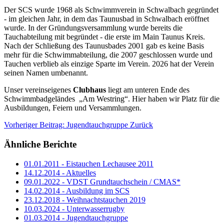
Der SCS wurde 1968 als Schwimmverein in Schwalbach gegründet
- im gleichen Jahr, in dem das Taunusbad in Schwalbach eröffnet
wurde. In der Gründungsversammlung wurde bereits die
Tauchabteilung mit begründet - die erste im Main Taunus Kreis.
Nach der Schließung des Taunusbades 2001 gab es keine Basis
mehr für die Schwimmabteilung, die 2007 geschlossen wurde und
Tauchen verblieb als einzige Sparte im Verein. 2026 hat der Verein
seinen Namen umbenannt.
Unser vereinseigenes
Clubhaus
liegt am unteren Ende des
Schwimmbadgeländes „Am Westring“. Hier haben wir Platz für die
Ausbildungen, Feiern und Versammlungen.
Vorheriger Beitrag: Jugendtauchgruppe
Zurück
Ähnliche Berichte
01.01.2011 - Eistauchen Lechausee 2011
14.12.2014 - Aktuelles
09.01.2022 - VDST Grundtauchschein / CMAS*
14.02.2014 - Ausbildung im SCS
23.12.2018 - Weihnachtstauchen 2019
10.03.2024 - Unterwasserrugby
01.03.2014 - Jugendtauchgruppe