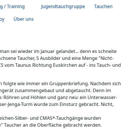
g / Training
Jugendtauchgruppe
Tauchen
by
Über uns
man sei wieder im Januar gelandet... denn es schneite
wachsene Taucher, 5 Ausbilder und eine Menge "Nicht-
S vom Taunus Richtung Euskirchen auf - ins Tauch- und
 folgte wie immer ein Gruppenbriefung. Nachdem sich
auchgerät zusammengebaut und abgetaucht. Denn im
n: Röhren und Höhlen und ganz neu: ein Unterwasser-
ser-Jenga-Turm wurde zum Einsturz gebracht. Nicht,
.
eichen-Silber- und CMAS*-Tauchgänge wurden
te" Taucher an die Oberfläche gebracht werden.