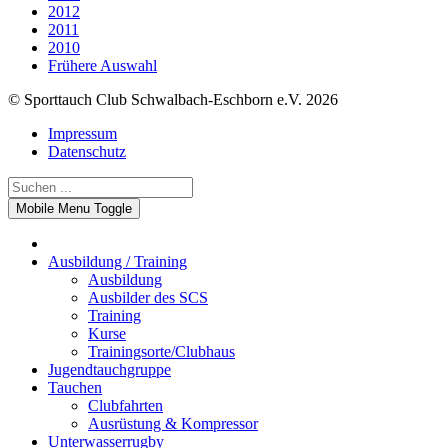
2012
2011
2010
Frühere Auswahl
© Sporttauch Club Schwalbach-Eschborn e.V. 2026
Impressum
Datenschutz
Mobile Menu Toggle
Ausbildung / Training
Ausbildung
Ausbilder des SCS
Training
Kurse
Trainingsorte/Clubhaus
Jugendtauchgruppe
Tauchen
Clubfahrten
Ausrüstung & Kompressor
Unterwasserrugby