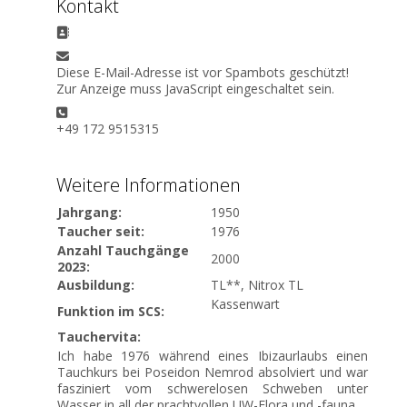
Kontakt
Adresse:
E-Mail:
Diese E-Mail-Adresse ist vor Spambots geschützt!
Zur Anzeige muss JavaScript eingeschaltet sein.
Telefon:
+49 172 9515315
Weitere Informationen
Jahrgang:
1950
Taucher seit:
1976
Anzahl Tauchgänge
2000
2023:
Ausbildung:
TL**, Nitrox TL
Kassenwart
Funktion im SCS:
Tauchervita:
Ich habe 1976 während eines Ibizaurlaubs einen
Tauchkurs bei Poseidon Nemrod absolviert und war
fasziniert vom schwerelosen Schweben unter
Wasser in all der prachtvollen UW-Flora und -fauna.